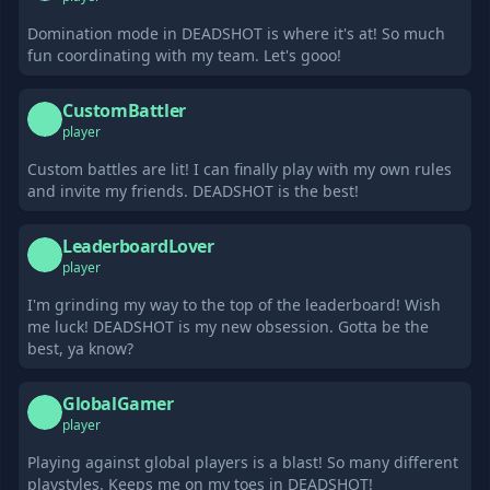
Domination mode in DEADSHOT is where it's at! So much
fun coordinating with my team. Let's gooo!
CustomBattler
C
player
Custom battles are lit! I can finally play with my own rules
and invite my friends. DEADSHOT is the best!
LeaderboardLover
L
player
I'm grinding my way to the top of the leaderboard! Wish
me luck! DEADSHOT is my new obsession. Gotta be the
best, ya know?
GlobalGamer
G
player
Playing against global players is a blast! So many different
playstyles. Keeps me on my toes in DEADSHOT!