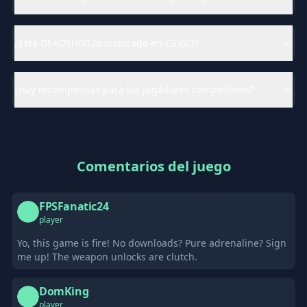
¿Está DEADSHOT.io inspirado en CS:GO?
¿Hay recompensas para los jugadores competitivos?
Comentarios del juego
FPSFanatic24
F
player
Yo, this game is fire! No downloads? Pure adrenaline? Sign
me up! The weapon unlocks are clutch.
DomKing
D
player