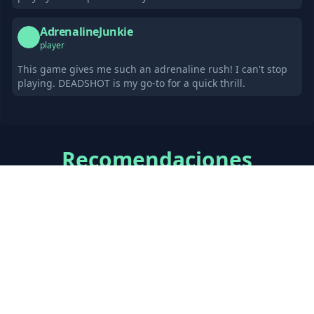
AdrenalineJunkie
A
player
This game gives me such an adrenaline rush! I can't stop
playing. DEADSHOT is my go-to for a quick thrill.
Recomendaciones