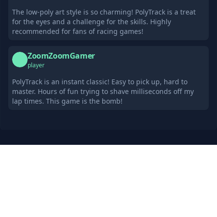
The low-poly art style is so charming! PolyTrack is a treat
for the eyes and a challenge for the skills. Highly
recommended for fans of racing games!
ZoomZoomGamer
Z
player
PolyTrack is an instant classic! Easy to pick up, hard to
master. Hours of fun trying to shave milliseconds off my
lap times. This game is the bomb!
Recomendaciones