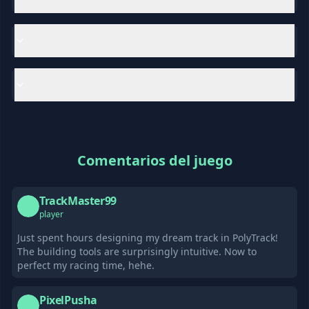
Comentarios del juego
TrackMaster99
T
player
Just spent hours designing my dream track in PolyTrack!
The building tools are surprisingly intuitive. Now to
perfect my racing time, hehe.
PixelPusha
P