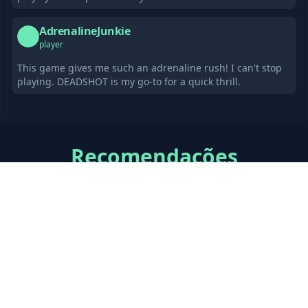
AdrenalineJunkie
A
player
This game gives me such an adrenaline rush! I can't stop
playing. DEADSHOT is my go-to for a quick thrill.
Recomendações