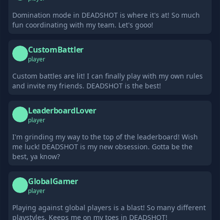
Domination mode in DEADSHOT is where it's at! So much
fun coordinating with my team. Let's gooo!
CustomBattler
C
player
Custom battles are lit! I can finally play with my own rules
and invite my friends. DEADSHOT is the best!
LeaderboardLover
L
player
I'm grinding my way to the top of the leaderboard! Wish
me luck! DEADSHOT is my new obsession. Gotta be the
best, ya know?
GlobalGamer
G
player
Playing against global players is a blast! So many different
playstyles. Keeps me on my toes in DEADSHOT!