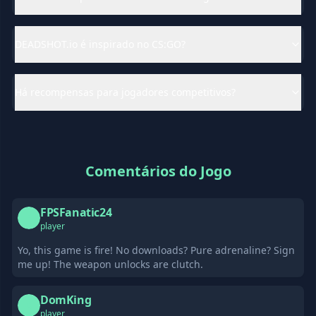
DEADSHOT.io é inspirado no CS:GO?
Há recompensas para jogadores competitivos?
Comentários do Jogo
FPSFanatic24
F
player
Yo, this game is fire! No downloads? Pure adrenaline? Sign
me up! The weapon unlocks are clutch.
DomKing
D
player