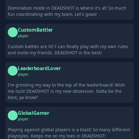
Domination mode in DEADSHOT is where it's at! So much
fun coordinating with my team. Let's gooo!
CustomBattler
C
player
Custom battles are lit! I can finally play with my own rules
and invite my friends. DEADSHOT is the best!
LeaderboardLover
L
player
I'm grinding my way to the top of the leaderboard! Wish
me luck! DEADSHOT is my new obsession. Gotta be the
best, ya know?
GlobalGamer
G
player
Playing against global players is a blast! So many different
playstyles. Keeps me on my toes in DEADSHOT!