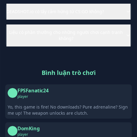
DEADSHOT.io có lấy cảm hứng từ CS:GO không?
Liệu có phần thưởng cho những người chơi cạnh tranh
không?
Bình luận trò chơi
FPSFanatic24
F
player
Yo, this game is fire! No downloads? Pure adrenaline? Sign
me up! The weapon unlocks are clutch.
DomKing
D
player