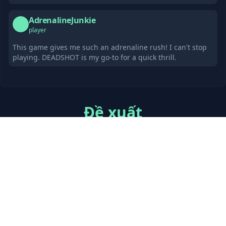
AdrenalineJunkie
A
player
This game gives me such an adrenaline rush! I can't stop
playing. DEADSHOT is my go-to for a quick thrill.
Đề xuất