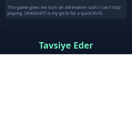
This game gives me such an adrenaline rush! I can't stop
playing. DEADSHOT is my go-to for a quick thrill.
Tavsiye Eder