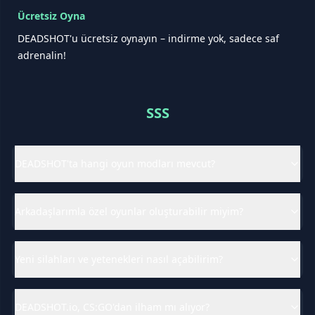
Ücretsiz Oyna
DEADSHOT'u ücretsiz oynayın – indirme yok, sadece saf
adrenalin!
SSS
DEADSHOT'ta hangi oyun modları mevcut?
Arkadaşlarımla özel oyunlar oluşturabilir miyim?
Yeni silahları ve yetenekleri nasıl açabilirim?
DEADSHOT.io, CS:GO'dan ilham mı alıyor?