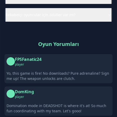
Rekabetçi oyuncular için ödüller var mı?
Oyun Yorumları
FPSFanatic24
F
player
Yo, this game is fire! No downloads? Pure adrenaline? Sign
me up! The weapon unlocks are clutch.
DomKing
D
player
Domination mode in DEADSHOT is where it's at! So much
fun coordinating with my team. Let's gooo!