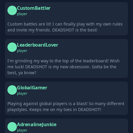
CustomBattler
C
player
Custom battles are lit! I can finally play with my own rules
and invite my friends. DEADSHOT is the best!
LeaderboardLover
L
player
I'm grinding my way to the top of the leaderboard! Wish
me luck! DEADSHOT is my new obsession. Gotta be the
best, ya know?
GlobalGamer
G
player
Playing against global players is a blast! So many different
playstyles. Keeps me on my toes in DEADSHOT!
AdrenalineJunkie
A
player