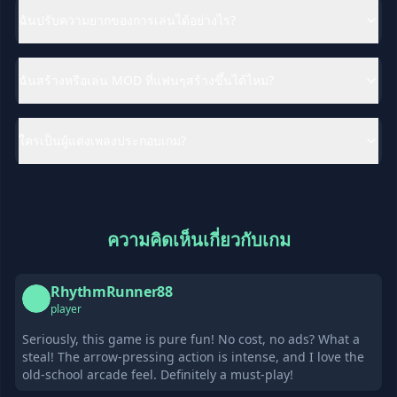
ฉันปรับความยากของการเล่นได้อย่างไร?
ฉันสร้างหรือเล่น MOD ที่แฟนๆสร้างขึ้นได้ไหม?
ใครเป็นผู้แต่งเพลงประกอบเกม?
ความคิดเห็นเกี่ยวกับเกม
RhythmRunner88
R
player
Seriously, this game is pure fun! No cost, no ads? What a
steal! The arrow-pressing action is intense, and I love the
old-school arcade feel. Definitely a must-play!