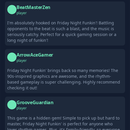
BeatMasterZen
B
player
I'm absolutely hooked on Friday Night Funkin'! Battling
opponents to the beat is such a blast, and the music is
seriously catchy. Perfect for a quick gaming session or a
long night of funkin'!
ArrowAceGamer
A
player
Friday Night Funkin' brings back so many memories! The
90s-inspired graphics are awesome, and the rhythm-
based gameplay is super challenging. Highly recommend
checking it out!
GrooveGuardian
G
player
This game is a hidden gem! Simple to pick up but hard to
master, Friday Night Funkin' is perfect for anyone who
loves rhythm games. Plus, it's family-friendly, so everyone