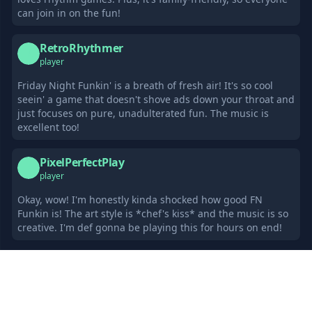
can join in on the fun!
RetroRhythmer
R
player
Friday Night Funkin' is a breath of fresh air! It's so cool
seein' a game that doesn't shove ads down your throat and
just focuses on pure, unadulterated fun. The music is
excellent too!
PixelPerfectPlay
P
player
Okay, wow! I'm honestly kinda shocked how good FN
Funkin is! The art style is *chef's kiss* and the music is so
creative. I'm def gonna be playing this for hours on end!
แนะนำ