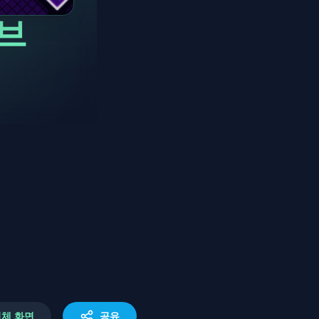
브
체 화면
공유