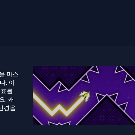
을 마스
다. 이
살표를
. 캐
 신경을