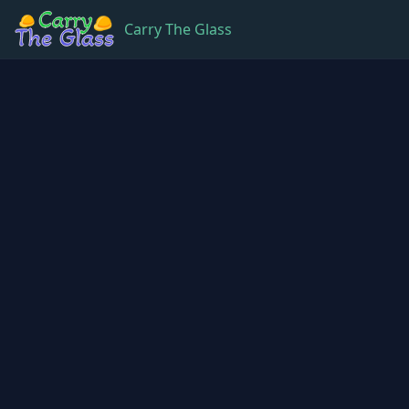
Carry The Glass