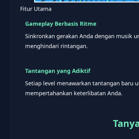
Fitur Utama
Gameplay Berbasis Ritme
Sinkronkan gerakan Anda dengan musik u
menghindari rintangan.
Tantangan yang Adiktif
Setiap level menawarkan tantangan baru 
mempertahankan keterlibatan Anda.
Tany