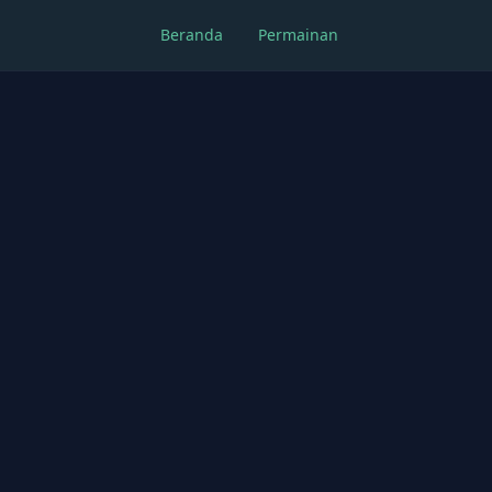
Beranda
Permainan