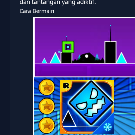
dan tantangan yang adiktif.
Cara Bermain