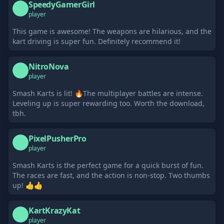
SpeedyGamerGirl
S
player
This game is awesome! The weapons are hilarious, and the
kart driving is super fun. Definitely recommend it!
NitroNova
N
player
Smash Karts is lit! 🔥The multiplayer battles are intense.
Leveling up is super rewarding too. Worth the download,
tbh.
PixelPusherPro
P
player
Smash Karts is the perfect game for a quick burst of fun.
The races are fast, and the action is non-stop. Two thumbs
up! 👍👍
KartKrazyKat
K
player