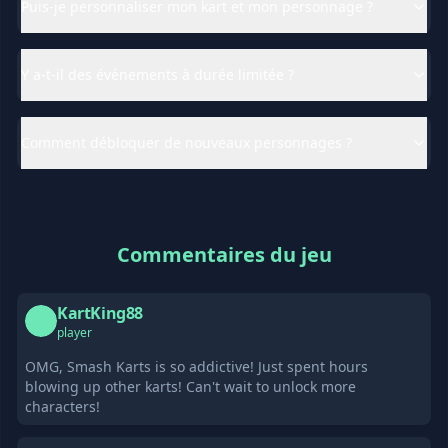
Puis-je personnaliser mon kart et mon personnage ?
Y a-t-il des événements à durée limitée ?
Comment débloquer de nouveaux personnages ?
Commentaires du jeu
KartKing88
K
player
OMG, Smash Karts is so addictive! Just spent hours
blowing up other karts! Can't wait to unlock more
characters!